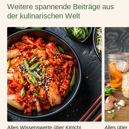
Weitere spannende Beiträge aus
der kulinarischen Welt
Alles Wissenswerte über Kimchi
Alles übe