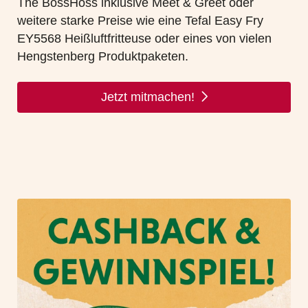
The BossHoss
inklusive Meet & Greet
oder
weitere starke Preise wie eine
Tefal Easy Fry
EY5568 Heißluftfritteuse
oder eines von
vielen
Hengstenberg
Produktpaketen
.
Jetzt mitmachen!