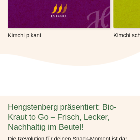
Kimchi pikant
Kimchi scha
Hengstenberg präsentiert: Bio-
Kraut to Go – Frisch, Lecker,
Nachhaltig im Beutel!
Die Revolution für deinen Snack-Moment ist da!