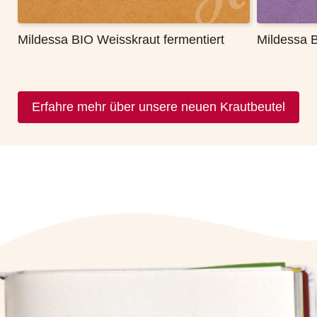
Mildessa BIO Weisskraut fermentiert
Mildessa 
Erfahre mehr über unsere neuen Krautbeutel