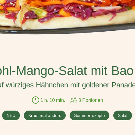
hl-Mango-Salat mit Ba
auf würziges Hähnchen mit goldener Panade
1 h. 10 min.
3 Portionen
NEU
Kraut mal anders
Sommerrezepte
Salat