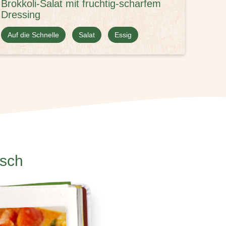
Brokkoli-Salat mit fruchtig-scharfem
Felds
Dressing
Auf d
Auf die Schnelle
Salat
Essig
isch