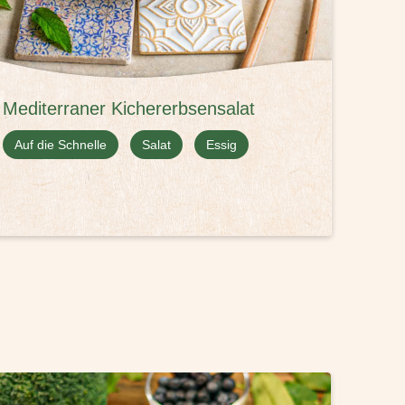
Mediterraner Kichererbsensalat
Somm
Möhr
Auf die Schnelle
Salat
Essig
Auf d