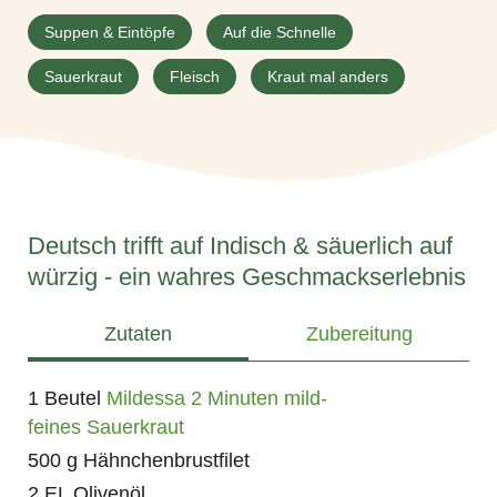
Suppen & Eintöpfe
Auf die Schnelle
Sauerkraut
Fleisch
Kraut mal anders
Deutsch trifft auf Indisch & säuerlich auf
würzig - ein wahres Geschmackserlebnis
Zutaten
Zubereitung
1 Beutel
Mildessa 2 Minuten mild-
feines Sauerkraut
500 g Hähnchenbrustfilet
2 EL Olivenöl