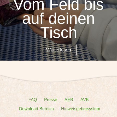
Vom Feld bis
auf deinen
Tisch
Weiterlesen
FAQ
Presse
AEB
AVB
Download-Bereich
Hinweisgebersystem