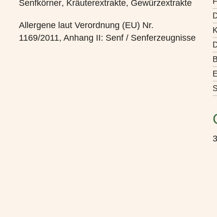
F
Senfkörner
, Kräuterextrakte, Gewürzextrakte
D
Allergene laut Verordnung (EU) Nr.
K
1169/2011, Anhang II:
Senf / Senferzeugnisse
D
B
E
S
3