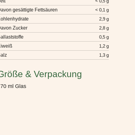
ett
< 0,5 g
avon gesättigte Fettsäuren
< 0,1 g
ohlenhydrate
2,9 g
avon Zucker
2,8 g
allaststoffe
0,5 g
iweiß
1,2 g
alz
1,3 g
Größe & Verpackung
70 ml Glas