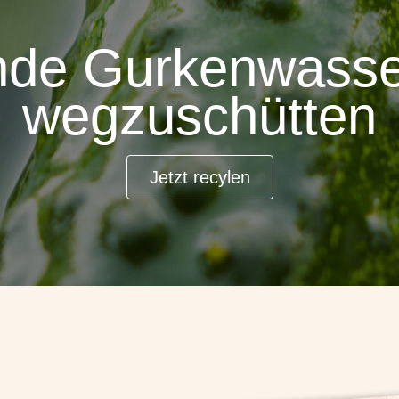
nde Gurkenwasser
wegzuschütten
Jetzt recylen