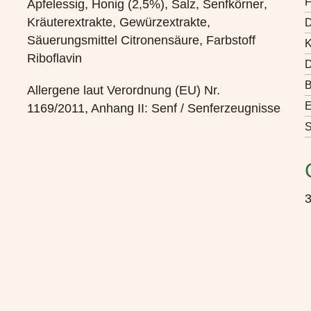
F
Apfelessig, Honig (2,5%), Salz,
Senfkörner
,
Kräuterextrakte, Gewürzextrakte,
D
Säuerungsmittel Citronensäure, Farbstoff
K
Riboflavin
D
B
Allergene laut Verordnung (EU) Nr.
E
1169/2011, Anhang II:
Senf / Senferzeugnisse
S
3