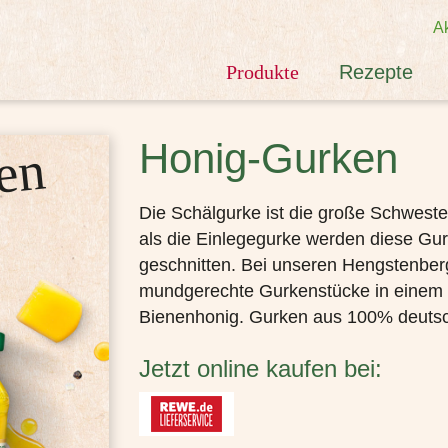
Ak
Produkte
Rezepte
Honig-Gurken
U
n
s
r
e
z
t
e
n
H
ä
p
p
c
h
e
n
Die Schälgurke ist die große Schwest
als die Einlegegurke werden diese Gu
geschnitten. Bei unseren Hengstenber
mundgerechte Gurkenstücke in einem m
Bienenhonig. Gurken aus 100% deuts
Jetzt online kaufen bei: