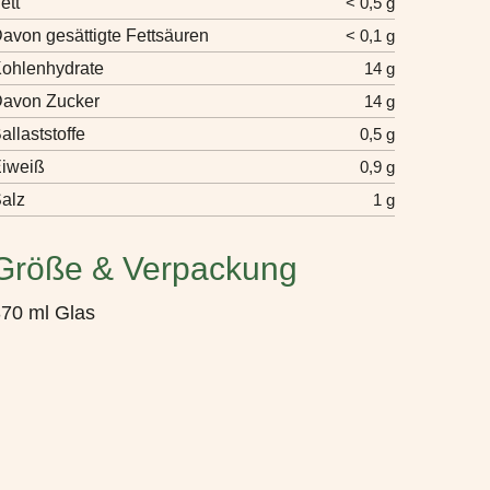
ett
< 0,5 g
avon gesättigte Fettsäuren
< 0,1 g
ohlenhydrate
14 g
avon Zucker
14 g
allaststoffe
0,5 g
iweiß
0,9 g
alz
1 g
Größe & Verpackung
70 ml Glas