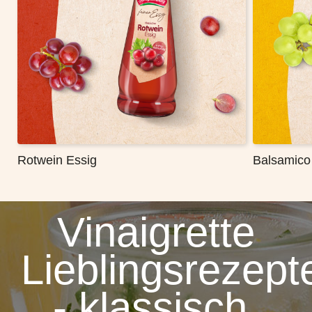
Rotwein Essig
Balsamico
Vinaigrette
Lieblingsrezept
- klassisch,