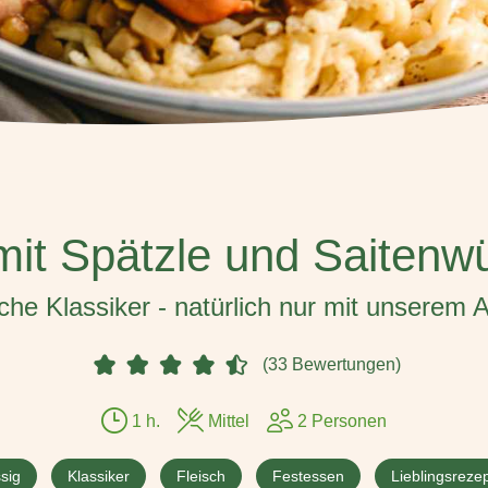
mit Spätzle und Saitenw
e Klassiker - natürlich nur mit unserem A
(33 Bewertungen)
1 h.
Mittel
2 Personen
sig
Klassiker
Fleisch
Festessen
Lieblingsreze