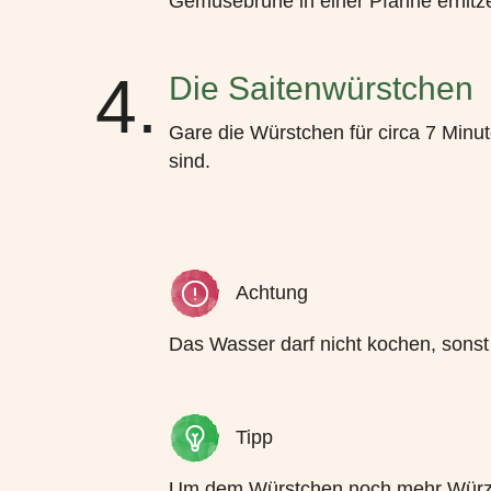
Gemüsebrühe in einer Pfanne erhitz
4.
Die Saitenwürstchen
Gare die Würstchen für circa 7 Minut
sind.
Achtung
Das Wasser darf nicht kochen, sonst
Tipp
Um dem Würstchen noch mehr Würze z