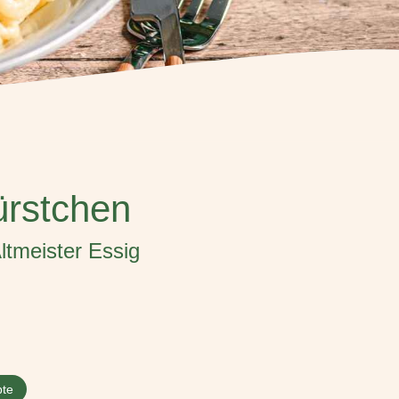
ürstchen
ltmeister Essig
pte