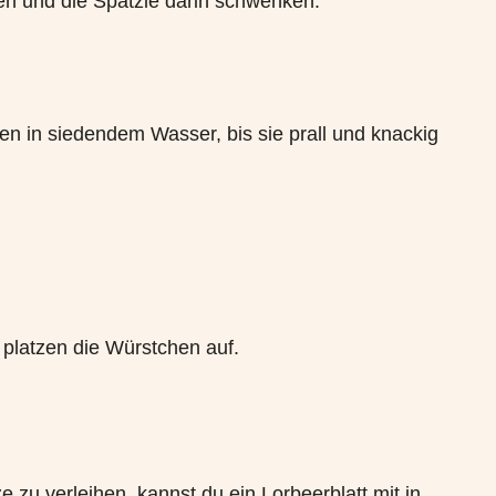
en und die Spätzle darin schwenken.
en in siedendem Wasser, bis sie prall und knackig
 platzen die Würstchen auf.
u verleihen, kannst du ein Lorbeerblatt mit in