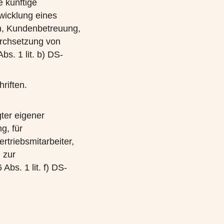
e künftige
wicklung eines
en, Kundenbetreuung,
urchsetzung von
s. 1 lit. b) DS-
riften.
ter eigener
g, für
rtriebsmitarbeiter,
 zur
bs. 1 lit. f) DS-