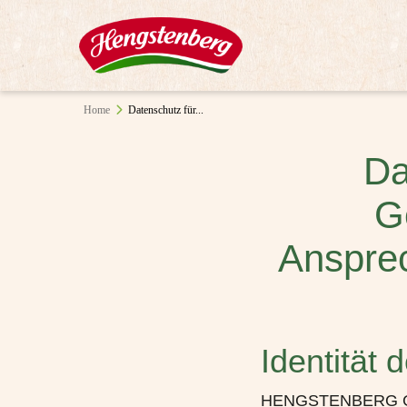
Home
Datenschutz für...
Da
G
Anspre
Identität 
HENGSTENBERG G