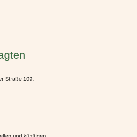
agten
r Straße 109,
llen und künftigen