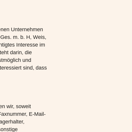
ndenen Unternehmen
es. m. b. H, Weis,
tigtes Interesse im
eht darin, die
stmöglich und
eressiert sind, dass
n wir, soweit
/Faxnummer, E-Mail-
agerhalter,
sonstige