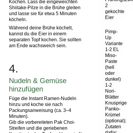
Kochen. Lass die eingeweichten
2
Shiitake-Pilze in die Brühe gleiten
gekochte
und lasse sie für etwa 5 Minuten
Eier
köcheln.
Während deine Brühe köchelt,
Pimp-
kannst du die Eier in einem
Up
separaten Topf kochen. Sie sollten
Variante
am Ende wachsweich sein.
1-2 EL
Miso-
Paste
4.
(hell
oder
Nudeln & Gemüse
dunkel)
1-2
hinzufügen
Nori-
Blätter
Füge die Instant Ramen-Nudeln
Knusprige
hinzu und koche sie nach
Panko-
Packungsanweisung (ca. 3–4
Krümel
Minuten).
(optional);
Gib die vorbereiteten Pak Choi-
Zutaten
Streifen und die geriebenen
dafür: