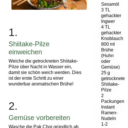
Sesamöl
3 TL
gehackter
Ingwer
4 TL
1.
gehackter
Knoblauch
Shiitake-Pilze
800 ml
Brühe
einweichen
(Huhn
Weiche die getrockneten Shiitake-
oder
Pilze über Nacht in Wasser ein,
Gemüse)
damit sie schön weich werden. Dies
25 g
ist der erste Schritt zu einer
getrocknete
wunderbar aromatischen Brühe!
Shiitake-
Pilze
2
Packungen
2.
Instant
Ramen-
Gemüse vorbereiten
Nudeln
1-2
Wasche die Pak Choi gründlich ab