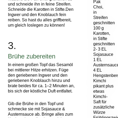
Pak
und schneide ihn in feine Streifen.
Choi,
Schneide die Karotten in Stifte.Den
in
Ingwer und den Knoblauch fein
Streifen
reiben. So hast du alles griffbereit,
geschnitten
um gleich loslegen zu können!
100 g
Karotten,
in Stifte
3.
geschnitten
2- 3 EL
Sojasauce
Brühe zubereiten
1 EL
In einem großen Topf das Sesamöl
Austernsauc
bei mittlerer Hitze erhitzen. Füge
4 EL
den geriebenen Ingwer und den
Hengstenber
geriebenen Knoblauch hinzu und
Kimchi
brate beides für ca. 1–2 Minuten an,
pikant
plus
bis sich der köstliche Duft entfaltet.
etwas
Kimchi-
Saft für
Gib die Brühe in den Topf und
zusätzliche
schmecke sie mit Sojasauce &
Würze
Austernsauce ab. Bringe alles zum
Frühlingszwi