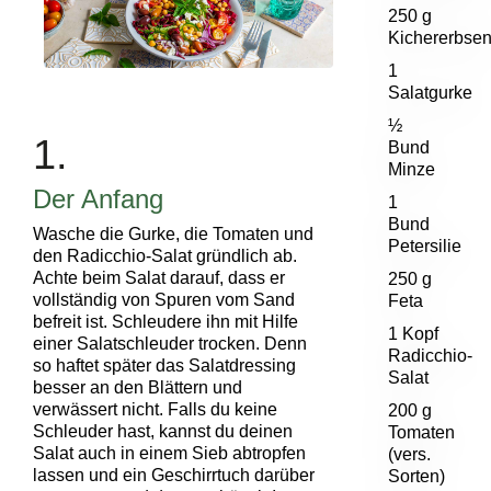
250 g
Kichererbse
1
Salatgurke
½
1.
Bund
Minze
Der Anfang
1
Bund
Wasche die Gurke, die Tomaten und
Petersilie
den Radicchio-Salat gründlich ab.
Achte beim Salat darauf, dass er
250 g
vollständig von Spuren vom Sand
Feta
befreit ist. Schleudere ihn mit Hilfe
1 Kopf
einer Salatschleuder trocken. Denn
Radicchio-
so haftet später das
Salatdressing
Salat
besser an den Blättern und
verwässert nicht. Falls du keine
200 g
Schleuder hast, kannst du deinen
Tomaten
Salat auch in einem Sieb abtropfen
(vers.
lassen und ein Geschirrtuch darüber
Sorten)