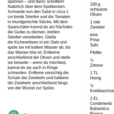
spannen – und dann: schütteln!
100 g
Natürlich über dem Spülbecken.
schwarze
Schneide nun den Salat in circa 1
Oliven
cm breite Streifen und die Tomaten
in mundgerechte Stücke. Mit dem
1 rote
Sparschäler kannst du als Nächstes
Zwiebel
die Gurke zu dünnen, breiten
eine
Streifen verarbeiten. Gieße
Prise
die Kichererbsen in ein Sieb und
Salz
spüle sie mit kaltem Wasser ab, bis
das Wasser klar ist. Entkerne
Pfeffer
anschließend die Oliven und stelle
½
sie beiseite – wenn du möchtest,
Zitrone
kannst du sie auch in Ringe
schneiden. Entferne vorsichtig die
1 TL
Schale der Zwiebeln und halbiere
Honig
die Zwiebeln anschließend längs
½
von der Wurzel zur Spitze.
Knoblauchz
2 EL
Condimento
Balsamico
Bianco